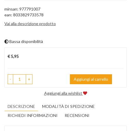
minsan: 977791007
ean: 8033829733578
Vai alla descrizione prodotto
Bassa disponibilità
Prezzo
€ 5,95
-
+
Aggiungi al carrello
Aggiungi alla wishlist
DESCRIZIONE
MODALITÀ DI SPEDIZIONE
RICHIEDI INFORMAZIONI
RECENSIONI