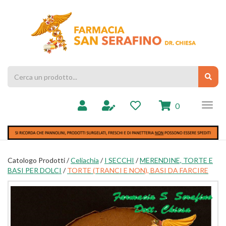
Passa
al
Farmacia
contenuto
Chiesa
principale
Cerca
Cerc
Prodotto
prodotti
0
inseriti
Catologo Prodotti /
Celiachia
/
I SECCHI
/
MERENDINE, TORTE E
BASI PER DOLCI
/
TORTE (TRANCI E NON), BASI DA FARCIRE