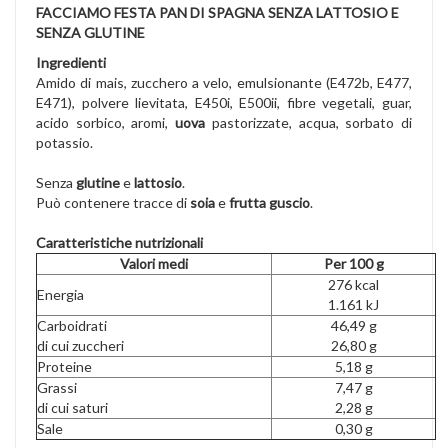
FACCIAMO FESTA PAN DI SPAGNA SENZA LATTOSIO E
SENZA GLUTINE
Ingredienti
Amido di mais, zucchero a velo, emulsionante (E472b, E477,
E471), polvere lievitata, E450i, E500ii, fibre vegetali, guar,
acido sorbico, aromi,
uova
pastorizzate, acqua, sorbato di
potassio.
Senza
glutine
e
lattosio
.
Può contenere tracce di
soia
e
frutta guscio
.
Caratteristiche nutrizionali
Valori medi
Per 100 g
276 kcal
Energia
1.161 kJ
Carboidrati
46,49 g
di cui zuccheri
26,80 g
Proteine
5,18 g
Grassi
7,47 g
di cui saturi
2,28 g
Sale
0,30 g