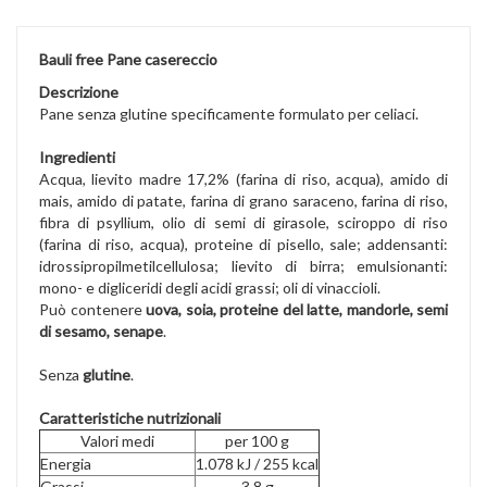
Bauli free Pane casereccio
Descrizione
Pane senza glutine specificamente formulato per celiaci.
Ingredienti
Acqua, lievito madre 17,2% (farina di riso, acqua), amido di
mais, amido di patate, farina di grano saraceno, farina di riso,
fibra di psyllium, olio di semi di girasole, sciroppo di riso
(farina di riso, acqua), proteine di pisello, sale; addensanti:
idrossipropilmetilcellulosa; lievito di birra; emulsionanti:
mono- e digliceridi degli acidi grassi; oli di vinaccioli.
Può contenere
uova, soia, proteine del latte, mandorle, semi
di sesamo, senape
.
Senza
glutine
.
Caratteristiche nutrizionali
Valori medi
per 100 g
Energia
1.078 kJ / 255 kcal
Grassi
3,8 g