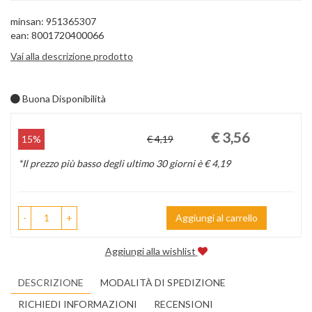
minsan: 951365307
ean: 8001720400066
Vai alla descrizione prodotto
Buona Disponibilità
Prezzo
Sconto
€ 3,56
15%
€ 4,19
scontato
del
*Il prezzo più basso degli ultimo 30 giorni è € 4,19
-
+
Aggiungi al carrello
Aggiungi alla wishlist
DESCRIZIONE
MODALITÀ DI SPEDIZIONE
RICHIEDI INFORMAZIONI
RECENSIONI