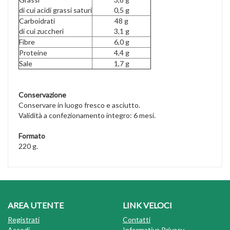
di cui acidi grassi saturi
0,5 g
Carboidrati
48 g
di cui zuccheri
3,1 g
Fibre
6,0 g
Proteine
4,4 g
Sale
1,7 g
Conservazione
Conservare in luogo fresco e asciutto.
Validità a confezionamento integro: 6 mesi.
Formato
220 g.
AREA UTENTE
LINK VELOCI
Registrati
Contatti
Accedi
Informativa Privacy