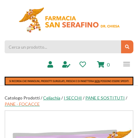
Passa
al
Farmacia
contenuto
Chiesa
principale
Cerca
Cerc
Prodotto
prodotti
0
inseriti
Catologo Prodotti /
Celiachia
/
I SECCHI
/
PANE E SOSTITUTI
/
PANE - FOCACCE