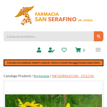
Passa
al
Farmacia
contenuto
Chiesa
principale
Cerca
Cerc
Prodotto
prodotti
0
inseriti
Catologo Prodotti /
fitoterapia
/
INFIAMMAZIONI - DOLORI