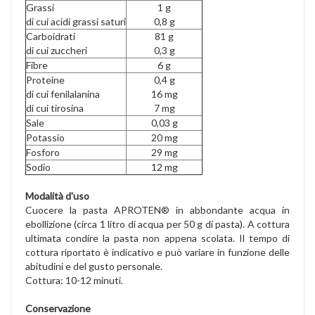
Grassi
1 g
di cui acidi grassi saturi
0,8 g
Carboidrati
81 g
di cui zuccheri
0,3 g
Fibre
6 g
Proteine
0,4 g
di cui fenilalanina
16 mg
di cui tirosina
7 mg
Sale
0,03 g
Potassio
20 mg
Fosforo
29 mg
Sodio
12 mg
Modalità d'uso
Cuocere la pasta APROTEN® in abbondante acqua in
ebollizione (circa 1 litro di acqua per 50 g di pasta). A cottura
ultimata condire la pasta non appena scolata. Il tempo di
cottura riportato è indicativo e può variare in funzione delle
abitudini e del gusto personale.
Cottura: 10-12 minuti.
Conservazione