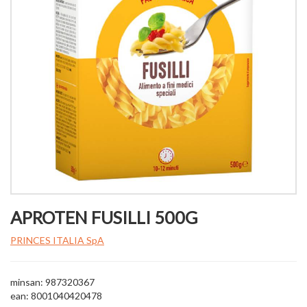
APROTEN FUSILLI 500G
PRINCES ITALIA SpA
minsan: 987320367
ean: 8001040420478