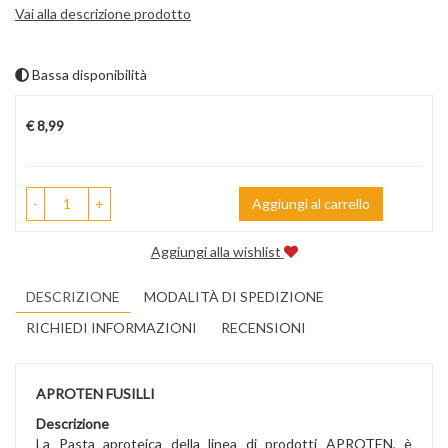
Vai alla descrizione prodotto
Bassa disponibilità
Prezzo
€ 8,99
-
+
Aggiungi al carrello
Aggiungi alla wishlist
DESCRIZIONE
MODALITÀ DI SPEDIZIONE
RICHIEDI INFORMAZIONI
RECENSIONI
APROTEN FUSILLI
Descrizione
La Pasta aproteica della linea di prodotti APROTEN, è