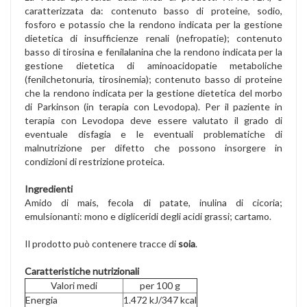
caratterizzata da: contenuto basso di proteine, sodio,
fosforo e potassio che la rendono indicata per la gestione
dietetica di insufficienze renali (nefropatie); contenuto
basso di tirosina e fenilalanina che la rendono indicata per la
gestione dietetica di aminoacidopatie metaboliche
(fenilchetonuria, tirosinemia); contenuto basso di proteine
che la rendono indicata per la gestione dietetica del morbo
di Parkinson (in terapia con Levodopa). Per il paziente in
terapia con Levodopa deve essere valutato il grado di
eventuale disfagia e le eventuali problematiche di
malnutrizione per difetto che possono insorgere in
condizioni di restrizione proteica.
Ingredienti
Amido di mais, fecola di patate, inulina di cicoria;
emulsionanti: mono e digliceridi degli acidi grassi; cartamo.
Il prodotto può contenere tracce di
soia
.
Caratteristiche nutrizionali
Valori medi
per 100 g
Energia
1.472 kJ/347 kcal