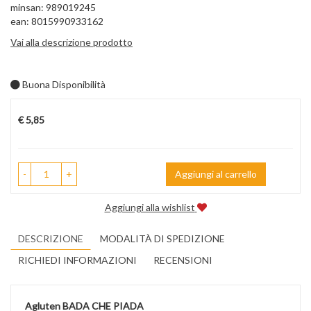
minsan: 989019245
ean: 8015990933162
Vai alla descrizione prodotto
Buona Disponibilità
Prezzo
€ 5,85
-
+
Aggiungi al carrello
Aggiungi alla wishlist
DESCRIZIONE
MODALITÀ DI SPEDIZIONE
RICHIEDI INFORMAZIONI
RECENSIONI
Agluten BADA CHE PIADA