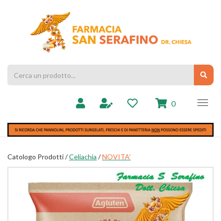
Passa
al
Farmacia
contenuto
Chiesa
principale
Cerca
Cerc
Prodotto
prodotti
0
inseriti
Catologo Prodotti /
Celiachia
/
NOVITA'