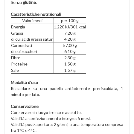
Senza
glutine
.
Caratteristiche nutrizionali
Valori medi
per 100 g
Energia
1.220 kJ/301 kcal
Grassi
7,20 g
di cui acidi grassi saturi
4,20 g
Carboidrati
57,00 g
di cui zuccheri
6,10 g
Fibre
2,30 g
Proteine
1,50 g
Sale
1,57 g
Modalità d'uso
Riscaldare su una padella antiaderente preriscaldata, 1
minuto per lato.
Conservazione
Conservare in luogo fresco e asciutto.
Validità a confezionamento integro: 5 mesi.
Validità post-apertura: 2 giorni, a una temperatura compresa
tra 1°C e 4°C.