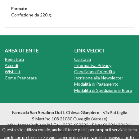
Formato
Confezione da 220 g.
AREA UTENTE
LINK VELOCI
Registrati
Contatti
Accedi
Informativa Privacy
Wishlist
Condizioni di Vendita
Come Prenotare
Iscrizione alla Newsletter
Modalità di Pagamento
Modalità di Spedizione e Ritiro
Farmacia San Serafino Dott. Chiesa Gianpiero
- Via Battaglia
S.Martino 108 21030 Cuveglio (Varese)
info@farmaciachiesa.it
|
Tel.: 0332 650226
| P.Iva: 01291420121 |
Questo sito utilizza cookie, anche di terze parti, per proporti servizi in linea
Numero R.E.A.:
con le tue preferenze. Se vuoi saperne di più o negare il consenso a tutti o