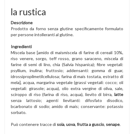
la rustica
Descrizione
Prodotto da forno senza glutine specificamente formulato
per persone intolleranti al glutine.
Ingredienti
Miscela base [amido di maismiscela di farine di cereali 10%,
riso venere, sorgo, teff rosso, grano saraceno, miscela di
farine di semi di lino, chia (Salvia hispanica); fibre vegetali:
psyllium, inulina; fruttosio; addensanti: gomma di guar,
idrossipropilmetilcellulosa; farina di mais tostata, estratto di
mela], acqua, margarina vegetale (grassi vegetali: cocco; oli
vegetali: girasole; acqua), olio extra vergine di oliva, sale,
sciroppo di riso (farina di riso, acqua), lievito di birra,
latte
senza lattosio; agenti lievitanti: difosfato disodico,
bcarbonato di sodio; amido di mais; conservante: potassio
sorbato.
Può contenere tracce di
soia
,
uova
,
frutta a guscio
,
senape
.