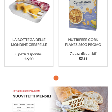
LA BOTTEGA DELLE
NUTRIFREE CORN
MONDINE CRESPELLE
FLAKES 250G PROMO
RADICCHIO SCAMORZA
7 pezzi disponibili
3 pezzi disponibili
SURG 220G
€3,99
€6,50