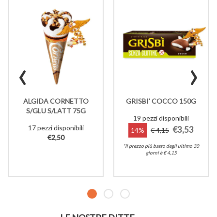
‹
›
ALGIDA CORNETTO
GRISBI' COCCO 150G
S/GLU S/LATT 75G
19 pezzi disponibili
17 pezzi disponibili
€3,53
14%
€ 4,15
€2,50
*Il prezzo più basso degli ultimo 30
giorni è € 4,15